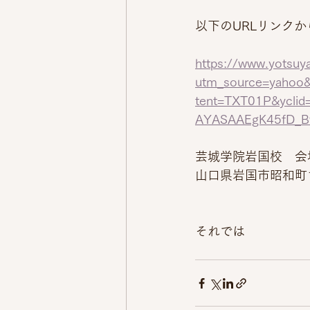
以下のURLリンク
https://www.yotsuy
utm_source=yahoo
tent=TXT01P&ycli
AYASAAEgK45fD_
芸城学院岩国校　会
山口県岩国市昭和町1-
それでは