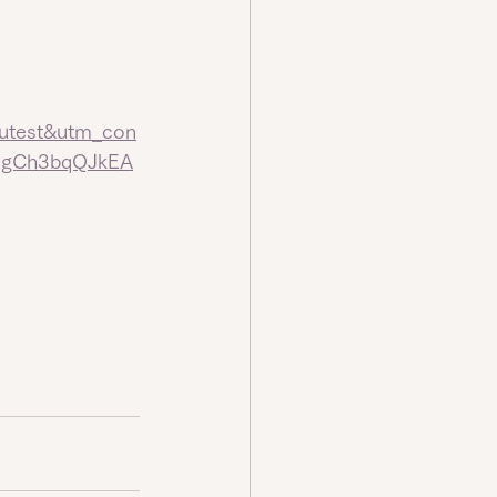
utest&utm_con
5gCh3bqQJkEA