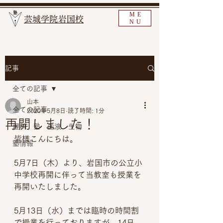
ME
​芸城学院岩国校
NU
記事
全ての記事
山本
全ての記事
2020年5月8日
読了時間: 1分
再開しました！
理科 塾 血液 生物
皆様こんにちは。
塾情報
5月7日（木）より、岩国市の公立小
中学校再開に伴って当教室も授業を
再開いたしました。
5月13日（水）までは臨時の時間割
で授業を行っておりますが、14日