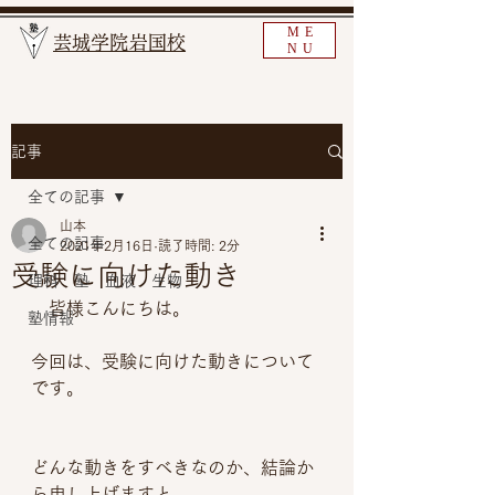
ME
​芸城学院岩国校
NU
記事
全ての記事
山本
全ての記事
2021年2月16日
読了時間: 2分
受験に向けた動き
理科 塾 血液 生物
　皆様こんにちは。
塾情報
今回は、受験に向けた動きについて
です。
どんな動きをすべきなのか、結論か
ら申し上げますと