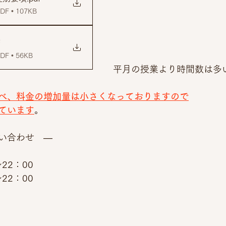
 • 107KB
 • 56KB
平月の授業より時間数は多
べ、料金の増加量は小さくなっておりますので
ています
。
い合わせ　―
5
22：00
22：00